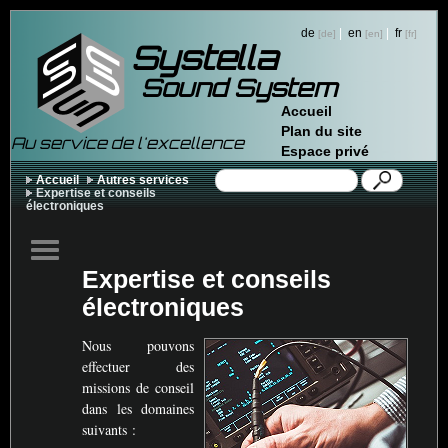
de
|
en
|
fr
Systella
Sound System
Accueil
Plan du site
Au service de l'excellence
Espace privé
Accueil
Autres services
Expertise et conseils
électroniques
Expertise et conseils
électroniques
Nous pouvons
effectuer des
missions de conseil
dans les domaines
suivants :