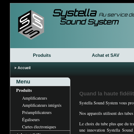
Systella
Au service de
Sound System
Produits
Achat et
SAV
Accueil
Menu
Produits
Quand la haute fidéli
Amplificateurs
Systella Sound System vous propo
Amplificateurs intégrés
Préamplificateurs
Nos appareils utilisent des tubes
Égaliseurs
Le choix du tube plus que du tra
Cartes électroniques
une innovation Systella Sound 